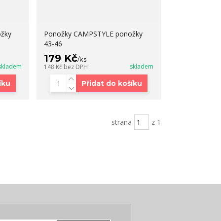
žky
Ponožky CAMPSTYLE ponožky
43-46
179 Kč
/
ks
skladem
skladem
148 Kč
bez DPH
íku
Přidat do košíku
strana
z 1