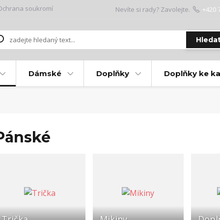
Ochrana soukromí
Nevíte si rady? Zavolejte.
+420 
Hleda
Dámské
Doplňky
Doplňky ke k
Pánské
Trička
Mikiny
Dopl