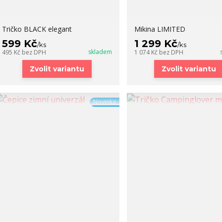
Tričko BLACK elegant
Mikina LIMITED
599 Kč
1 299 Kč
/
ks
/
ks
skladem
495 Kč
bez DPH
1 074 Kč
bez DPH
Zvolit variantu
Zvolit variantu
Novinka