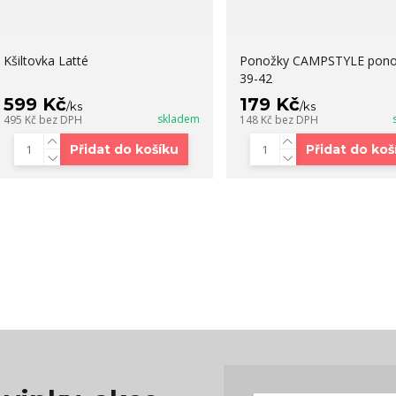
Kšiltovka Latté
Ponožky CAMPSTYLE pono
39-42
599 Kč
179 Kč
/
ks
/
ks
skladem
495 Kč
bez DPH
148 Kč
bez DPH
Přidat do košíku
Přidat do koš