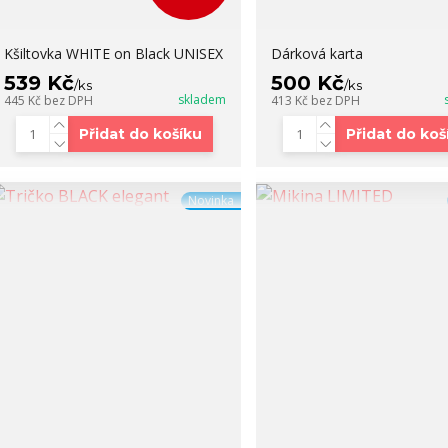
Kšiltovka WHITE on Black UNISEX
Dárková karta
539 Kč
500 Kč
/
ks
/
ks
skladem
445 Kč
bez DPH
413 Kč
bez DPH
Přidat do košíku
Přidat do koš
Novinka