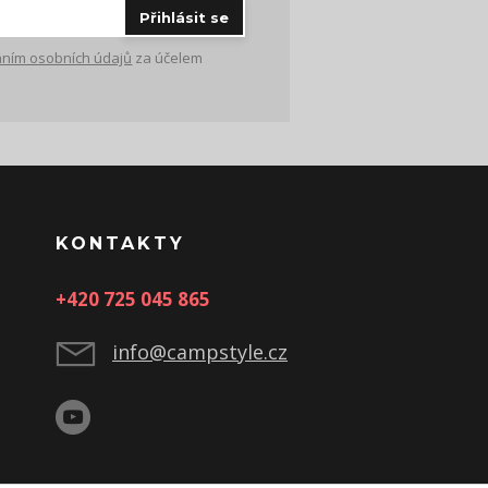
Přihlásit se
ním osobních údajů
za účelem
KONTAKTY
+420 725 045 865
info@campstyle.cz