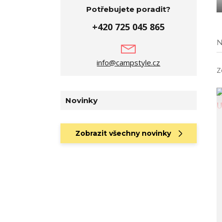
Potřebujete poradit?
+420 725 045 865
N
info@campstyle.cz
Z
Novinky
Zobrazit všechny novinky