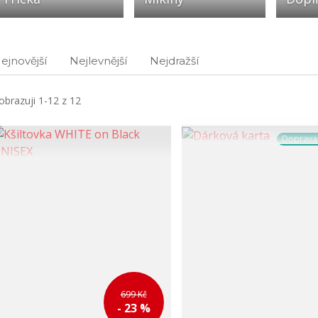
ejnovější
Nejlevnější
Nejdražší
obrazuji 1-12 z 12
Doprav
699 Kč
- 23 %