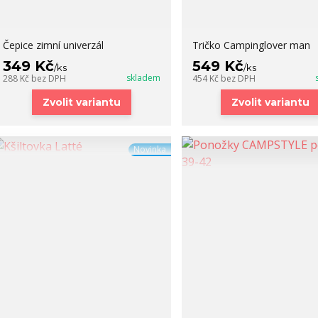
Čepice zimní univerzál
Tričko Campinglover man
349 Kč
549 Kč
/
ks
/
ks
skladem
288 Kč
bez DPH
454 Kč
bez DPH
Zvolit variantu
Zvolit variantu
Novinka