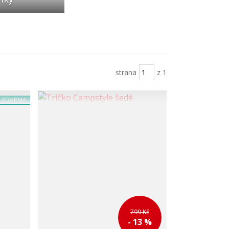
strana
z 1
a ZDARMA
799 Kč
- 13 %