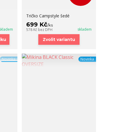
Tričko Campstyle šedé
699 Kč
/
ks
skladem
skladem
578 Kč
bez DPH
íku
Zvolit variantu
Novinka
Novinka