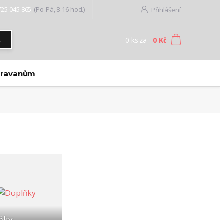
725 045 865
(Po-Pá, 8-16 hod.)
Přihlášení
0
ks
za
0 Kč
t
aravanům
ňky