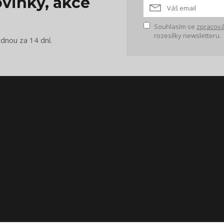
vinky, akce
Souhlasím se
zpracová
rozesílky newsletteru.
ednou za 14 dní.