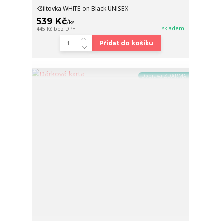
Kšiltovka WHITE on Black UNISEX
539 Kč
/
ks
skladem
445 Kč
bez DPH
Přidat do košíku
Doprava ZDARMA