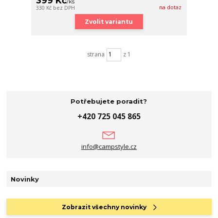
399 Kč
/
ks
na dotaz
330 Kč
bez DPH
Zvolit variantu
strana
z 1
Potřebujete poradit?
+420 725 045 865
info@campstyle.cz
Novinky
Zobrazit všechny novinky