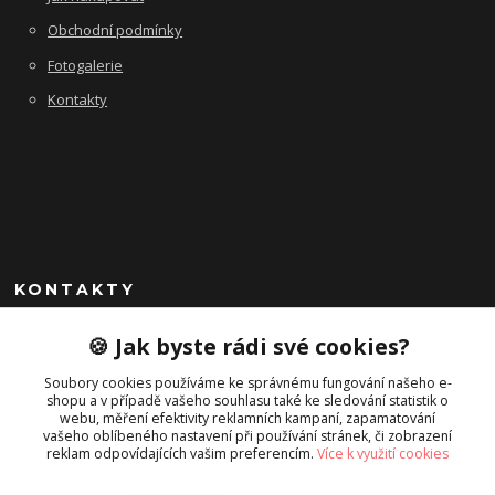
Obchodní podmínky
Fotogalerie
Kontakty
KONTAKTY
+420 725 045 865
🍪 Jak byste rádi své cookies?
info@campstyle.cz
Soubory cookies používáme ke správnému fungování našeho e-
shopu a v případě vašeho souhlasu také ke sledování statistik o
webu, měření efektivity reklamních kampaní, zapamatování
vašeho oblíbeného nastavení při používání stránek, či zobrazení
reklam odpovídajících vašim preferencím.
Více k využití cookies