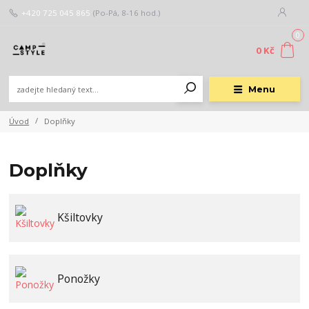
+420 725 045 865
(Po-Pá, 8-16 hod.)
0
0 Kč
Menu
Úvod
Doplňky
Doplňky
Kšiltovky
Ponožky