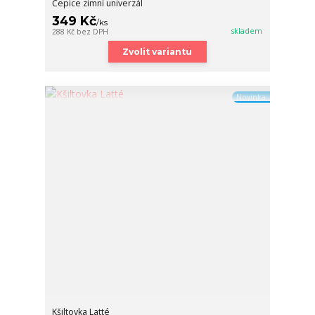
Čepice zimní univerzál
349 Kč
/
ks
skladem
288 Kč
bez DPH
Zvolit variantu
Novinka
Kšiltovka Latté