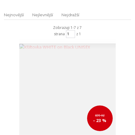
Nejnovější
Nejlevnější
Nejdražší
Zobrazuji 1-7 z 7
strana
z 1
699 Kč
- 23 %