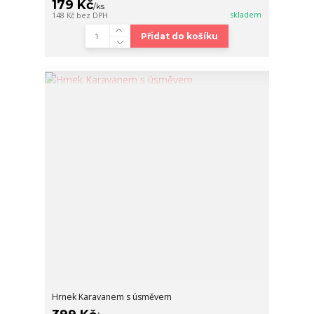
179 Kč
/
ks
skladem
148 Kč
bez DPH
Přidat do košíku
Hrnek Karavanem s úsměvem