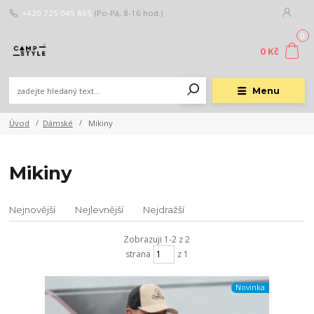
+420 725 045 865
(Po-Pá, 8-16 hod.)
0
0 Kč
Menu
Úvod
Dámské
Mikiny
Mikiny
Nejnovější
Nejlevnější
Nejdražší
Zobrazuji 1-2 z 2
strana
z 1
Novinka