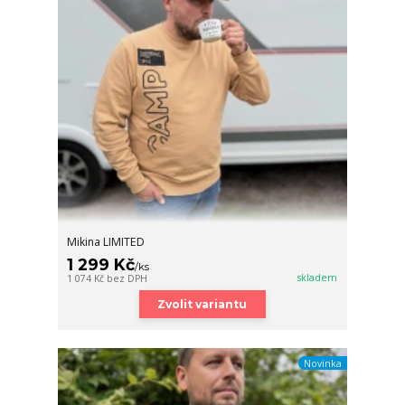
Mikina LIMITED
1 299 Kč
/
ks
skladem
1 074 Kč
bez DPH
Zvolit variantu
Novinka