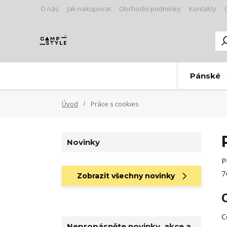
O nás
Jak nakupovat
Obchodní podmínky
Kontakty
Pánské
Úvod
Práce s cookies
Novinky
P
7
Zobrazit všechny novinky
C
Nepropásněte novinky, akce a