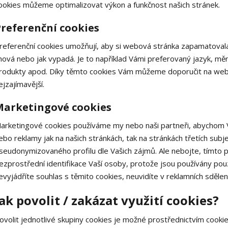
ookies můžeme optimalizovat výkon a funkčnost našich stránek.
referenční cookies
referenční cookies umožňují, aby si webová stránka zapamatovala
hová nebo jak vypadá. Je to například Vámi preferovaný jazyk, mě
rodukty apod. Díky těmto cookies Vám můžeme doporučit na webu
ejzajímavější.
Marketingové cookies
arketingové cookies používáme my nebo naši partneři, abychom V
ebo reklamy jak na našich stránkách, tak na stránkách třetích subj
seudonymizovaného profilu dle Vašich zájmů. Ale nebojte, tímto p
ezprostřední identifikace Vaší osoby, protože jsou používány p
evyjádříte souhlas s těmito cookies, neuvidíte v reklamních sděle
Jak povolit / zakázat využití cookies?
ovolit jednotlivé skupiny cookies je možné prostřednictvím cookie