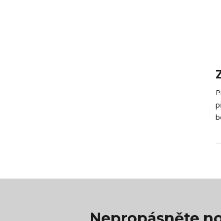
P
p
b
Nepropásněte no