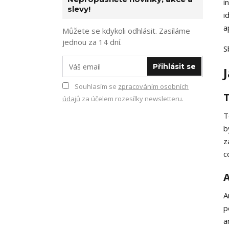
i
slevy!
i
a
Můžete se kdykoli odhlásit. Zasíláme
jednou za 14 dní.
S
Přihlásit se
Souhlasím se
zpracováním osobních
údajů
za účelem rozesílky newsletteru.
T
b
z
c
A
A
p
a