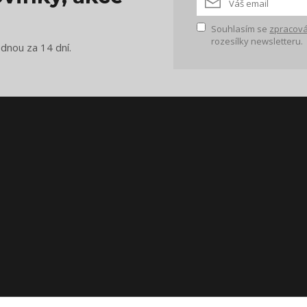
Souhlasím se
zpracová
rozesílky newsletteru.
ednou za 14 dní.