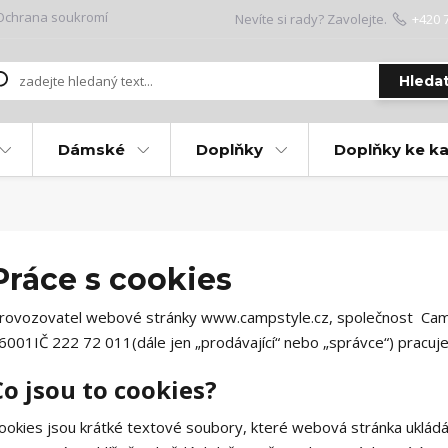
Ochrana soukromí
Nevíte si rady? Zavolejte.
+420 
Hleda
Dámské
Doplňky
Doplňky ke k
Práce s cookies
rovozovatel webové stránky www.campstyle.cz, společnost
Camp
6001
IČ 222 72 011
(dále jen „prodávající“ nebo „správce“) pracu
Co jsou to cookies?
ookies jsou krátké textové soubory, které webová stránka ukládá 