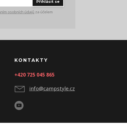
Přihlásit se
ním osobních údajů
za účelem
KONTAKTY
+420 725 045 865
info@campstyle.cz