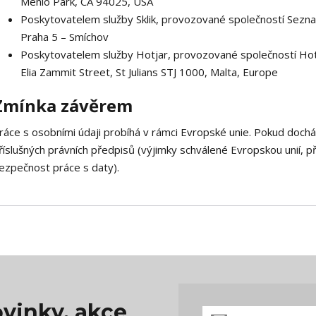
Menlo Park, CA 94025, USA
Poskytovatelem služby Sklik, provozované společností Seznam
Praha 5 – Smíchov
Poskytovatelem služby Hotjar, provozované společností Hotjar
Elia Zammit Street, St Julians STJ 1000, Malta, Europe
Zmínka závěrem
ráce s osobními údaji probíhá v rámci Evropské unie. Pokud doch
říslušných právních předpisů (výjimky schválené Evropskou unií, p
ezpečnost práce s daty).
vinky, akce