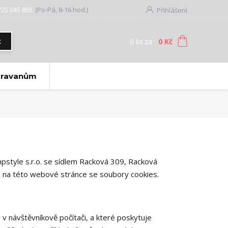
725 045 865
(Po-Pá, 8-16 hod.)
Přihlášení
0
ks
za
0 Kč
t
aravanům
style s.r.o. se sídlem
Racková 309, Racková
je na této webové stránce se soubory cookies.
v návštěvníkově počítači, a které poskytuje