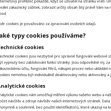
nternetový prohlížeč pokaždé, když se uživatel na stránku vrátí. U
deální zákaznický zážitek, zobrazit určitý obsah šitý právě Vám n
pod.
běr cookies je považováno za zpracování osobních údajů.
Jaké typy cookies používáme?
Technické cookies
echnické cookies jsou nezbytné pro správné fungování webové str
ýt vypnuty bez zablokování funkcí stránky. Jsou odpovědné mj. za 
ákaznickému účtu, fungování filtrů, nákupní proces nebo ukládání
ookies nemohou být individuálně deaktivovány nebo aktivovány a j
nalytické cookies
nalytické cookies nám umožňují měření výkonu našeho webu a naši
očet návštěv a zdroje návštěv našich internetových stránek. Dat
nonymně a souhrnně, bez použití identifikátorů, které ukazují na 