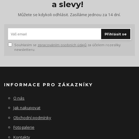
a slevy!
Můžete se kdykoli odhlásit. Zasíláme jednou za 14 dní.
Přihlásit se
Souhlasím se
zpracováním osobních údajů
za účelem rozesílky
newsletteru.
INFORMACE PRO ZÁKAZNÍKY
O nás
Jak nakupovat
Obchodní podmínky
Fotogalerie
Kontakty