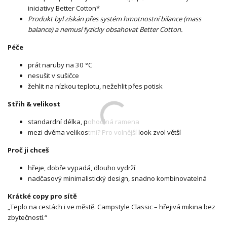
iniciativy Better Cotton*
Produkt byl získán přes systém hmotnostní bilance (mass
balance) a nemusí fyzicky obsahovat Better Cotton.
Péče
prát naruby na 30 °C
nesušit v sušičce
žehlit na nízkou teplotu, nežehlit přes potisk
Střih & velikost
standardní délka, pohodlná ramena
mezi dvěma velikostmi? Pro volnější look zvol větší
Proč ji chceš
hřeje, dobře vypadá, dlouho vydrží
nadčasový minimalistický design, snadno kombinovatelná
Krátké copy pro sítě
„Teplo na cestách i ve městě. Campstyle Classic – hřejivá mikina bez
zbytečností.“