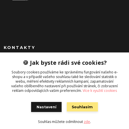
KONTAKTY
+420 725 045 865
🍪 Jak byste rádi své cookies?
info@campstyle.cz
Soubory cookies používáme ke správnému fungování našeho e-
shopu a v případě vašeho souhlasu také ke sledování statistik o
webu, měření efektivity reklamních kampaní, zapamatování
vašeho oblíbeného nastavení při používání stránek, či zobrazení
reklam odpovídajících vašim preferencím.
Více k využití cookies
Nastavení
Souhlasím
Campstyle
Souhlas můžete odmítnout
zde
.
Vytvořeno na
Eshop-rychle.cz