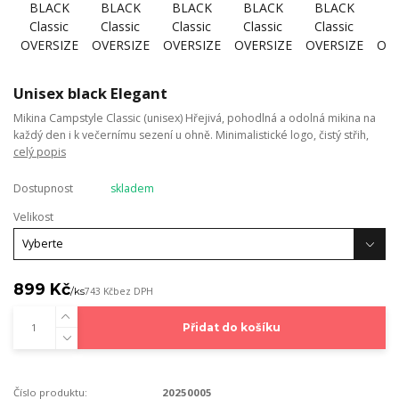
Unisex black Elegant
Mikina Campstyle Classic (unisex) Hřejivá, pohodlná a odolná mikina na
každý den i k večernímu sezení u ohně. Minimalistické logo, čistý střih,
celý popis
Dostupnost
skladem
Velikost
899 Kč
/
ks
743 Kč
bez DPH
Přidat do košíku
Číslo produktu:
20250005