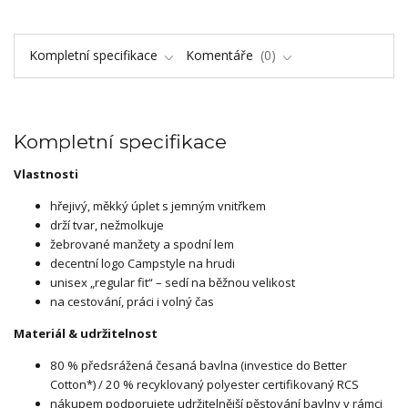
Kompletní specifikace
Komentáře
0
Kompletní specifikace
Vlastnosti
hřejivý, měkký úplet s jemným vnitřkem
drží tvar, nežmolkuje
žebrované manžety a spodní lem
decentní logo Campstyle na hrudi
unisex „regular fit“ – sedí na běžnou velikost
na cestování, práci i volný čas
Materiál & udržitelnost
80 % předsrážená česaná bavlna (investice do Better
Cotton*) / 20 % recyklovaný polyester certifikovaný RCS
nákupem podporujete udržitelnější pěstování bavlny v rámci