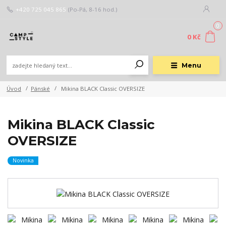
+420 725 045 865
(Po-Pá, 8-16 hod.)
0
0 Kč
Menu
Úvod
Pánské
Mikina BLACK Classic OVERSIZE
Mikina BLACK Classic
OVERSIZE
Novinka