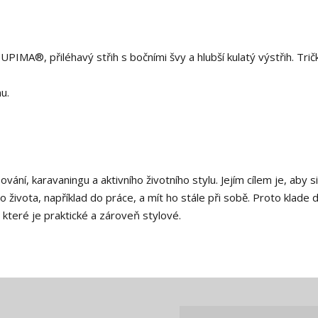
SUPIMA®, přiléhavý střih s bočními švy a hlubší kulatý výstřih. Tri
nu.
ní, karavaningu a aktivního životního stylu. Jejím cílem je, aby s
 života, například do práce, a mít ho stále při sobě. Proto klade 
které je praktické a zároveň stylové.