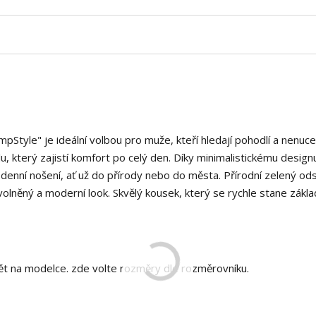
mpStyle" je ideální volbou pro muže, kteří hledají pohodlí a nenuc
u, který zajistí komfort po celý den. Díky minimalistickému design
denní nošení, ať už do přírody nebo do města. Přírodní zelený ods
volněný a moderní look. Skvělý kousek, který se rychle stane zák
dět na modelce. zde volte rozměry dle rozměrovníku.