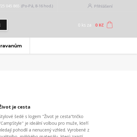
725 045 865
(Po-Pá, 8-16 hod.)
Přihlášení
0
ks
za
0 Kč
t
aravanům
Život je cesta
Stylové šedé s logem "Život je cesta"tričko
"CampStyle" je ideální volbou pro muže, kteří
hledají pohodlí a nenucený vzhled. Vyrobené z
kvalitního, měkkého materiálu, který zajistí