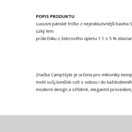
POPIS PRODUKTU
Luxusní pánské tričko z nejexkluzivnější bavlna 
úzký lem
průkrčníku z žebrového úpletu 1:1 s 5 % elasta
Značka CampStyle je určena pro milovníky kempová
mohl svůj koníček vzít s sebou i do každodenního
moderní design a střídmé, elegantní provedení, 