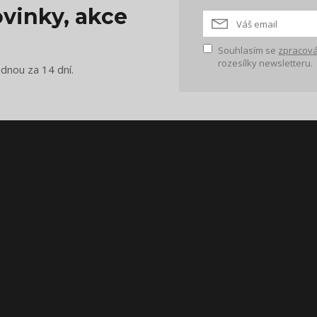
vinky, akce
Souhlasím se
zpracová
rozesílky newsletteru.
ednou za 14 dní.