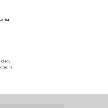
čko má
i každý
důraz na