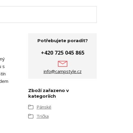
Potřebujete poradit?
+420 725 045 865
ený
u s
info@campstyle.cz
tín
ladem
Zboží zařazeno v
kategoriích
Pánské
Trička