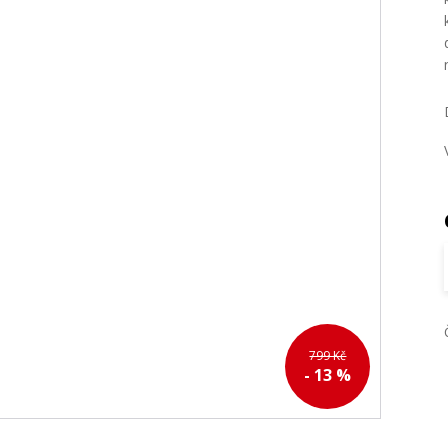
799 Kč
- 13 %