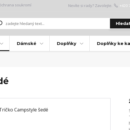
Ochrana soukromí
Nevíte si rady? Zavolejte.
+420 
Hleda
Dámské
Doplňky
Doplňky ke k
dé