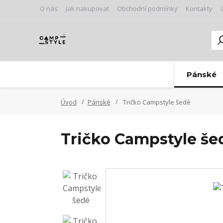
O nás
Jak nakupovat
Obchodní podmínky
Kontakty
Pánské
Úvod
Pánské
Tričko Campstyle šedé
Tričko Campstyle še