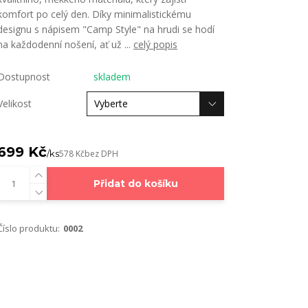
komfort po celý den. Díky minimalistickému
designu s nápisem "Camp Style" na hrudi se hodí
na každodenní nošení, ať už ...
celý popis
Dostupnost
skladem
Velikost
699 Kč
/
ks
578 Kč
bez DPH
Přidat do košíku
Číslo produktu:
0002