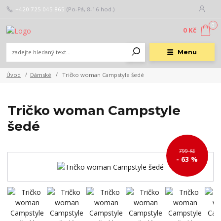
+420 725 045 865
(Po-Pá, 8-16 hod.)
0
0 Kč
Menu
Úvod
Dámské
Tričko woman Campstyle šedé
Tričko woman Campstyle
šedé
799 Kč
- 63 %