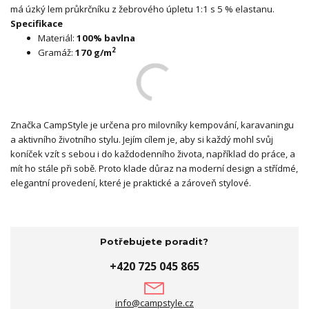
má úzký lem průkrčníku z žebrového úpletu 1:1 s 5 % elastanu.
Specifikace
Materiál:
100% bavlna
2
Gramáž:
170 g/m
Značka CampStyle je určena pro milovníky kempování, karavaningu
a aktivního životního stylu. Jejím cílem je, aby si každý mohl svůj
koníček vzít s sebou i do každodenního života, například do práce, a
mít ho stále při sobě. Proto klade důraz na moderní design a střídmé,
elegantní provedení, které je praktické a zároveň stylové.
Potřebujete poradit?
+420 725 045 865
info@campstyle.cz