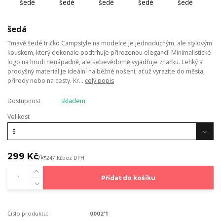
šedá
Tmavě šedé tričko Campstyle na modelce je jednoduchým, ale stylovým
kouskem, který dokonale podtrhuje přirozenou eleganci. Minimalistické
logo na hrudi nenápadně, ale sebevědomě vyjadřuje značku. Lehký a
prodyšný materiál je ideální na běžné nošení, ať už vyrazíte do města,
přírody nebo na cesty. Kr...
celý popis
Dostupnost
skladem
Velikost
299 Kč
/
ks
247 Kč
bez DPH
Přidat do košíku
Číslo produktu:
0002'1