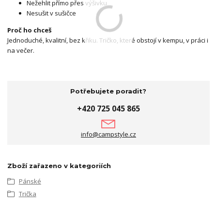
Nežehlit přímo přes výšivku
Nesušit v sušičce
Proč ho chceš
Jednoduché, kvalitní, bez křiku. Tričko, které obstojí v kempu, v práci i
na večer.
Potřebujete poradit?
+420 725 045 865
info@campstyle.cz
Zboží zařazeno v kategoriích
Pánské
Trička