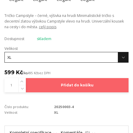
Tričko Campstyle – černé, výšivka na hrudi Minimalistické tričko s
decentní zlatou výšivkou Campstyle vlevo na hrudi. Univerzální kousek
na cesty i do města.
celý popis
Dostupnost
skladem
Velikost
599 Kč
/
ks
495 Kč
bez DPH
Přidat do košíku
Číslo produktu:
20250003-4
Velikost:
XL
Kompletní specifikace
Komentáře
0