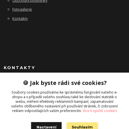
Obchodní podmínky
Fotogalerie
Kontakty
KONTAKTY
+420 725 045 865
🍪 Jak byste rádi své cookies?
info@campstyle.cz
Soubory cookies používáme ke správnému fungování našeho e-
shopu a v případě vašeho souhlasu také ke sledování statistik o
webu, měření efektivity reklamních kampaní, zapamatování
vašeho oblíbeného nastavení při používání stránek, či zobrazení
reklam odpovídajících vašim preferencím.
Více k využití cookies
Nastavení
Souhlasím