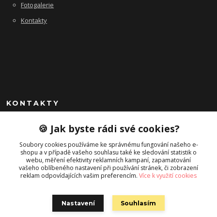
Fotogalerie
Kontakty
KONTAKTY
+420 725 045 865
🍪 Jak byste rádi své cookies?
info@campstyle.cz
Soubory cookies používáme ke správnému fungování našeho e-
shopu a v případě vašeho souhlasu také ke sledování statistik o
webu, měření efektivity reklamních kampaní, zapamatování
vašeho oblíbeného nastavení při používání stránek, či zobrazení
reklam odpovídajících vašim preferencím.
Více k využití cookies
Nastavení
Souhlasím
Campstyle