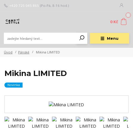
+420 725 045 865
(Po-Pá, 8-16 hod.)
0
0 Kč
Menu
Úvod
Pánské
Mikina LIMITED
Mikina LIMITED
Novinka