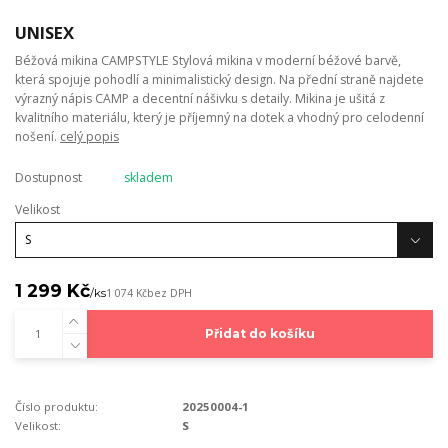
UNISEX
Béžová mikina CAMPSTYLE Stylová mikina v moderní béžové barvě,
která spojuje pohodlí a minimalistický design. Na přední straně najdete
výrazný nápis CAMP a decentní nášivku s detaily. Mikina je ušitá z
kvalitního materiálu, který je příjemný na dotek a vhodný pro celodenní
nošení.
celý popis
Dostupnost
skladem
Velikost
1 299 Kč
/
ks
1 074 Kč
bez DPH
Přidat do košíku
Číslo produktu:
20250004-1
Velikost:
S