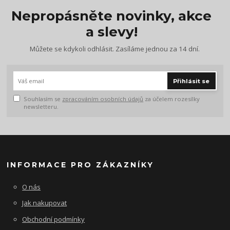
Nepropásněte novinky, akce
a slevy!
Můžete se kdykoli odhlásit. Zasíláme jednou za 14 dní.
Přihlásit se
Souhlasím se
zpracováním osobních údajů
za účelem rozesílky
newsletteru.
INFORMACE PRO ZÁKAZNÍKY
O nás
Jak nakupovat
Obchodní podmínky