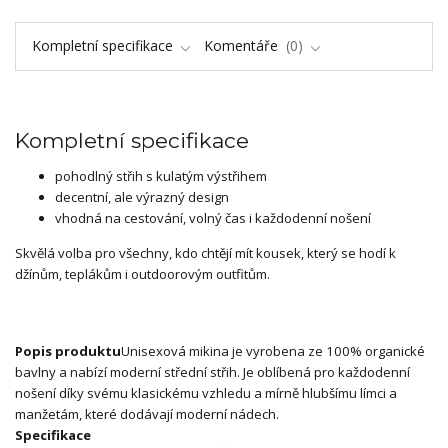
Kompletní specifikace
Komentáře
0
Kompletní specifikace
pohodlný střih s kulatým výstřihem
decentní, ale výrazný design
vhodná na cestování, volný čas i každodenní nošení
Skvělá volba pro všechny, kdo chtějí mít kousek, který se hodí k
džínům, teplákům i outdoorovým outfitům.
Popis produktu
Unisexová mikina je vyrobena ze 100% organické
bavlny a nabízí moderní střední střih. Je oblíbená pro každodenní
nošení díky svému klasickému vzhledu a mírně hlubšímu límci a
manžetám, které dodávají moderní nádech.
Specifikace