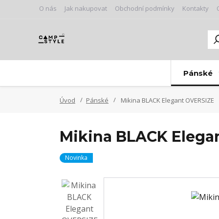
O nás
Jak nakupovat
Obchodní podmínky
Kontakty
Pánské
Úvod
Pánské
Mikina BLACK Elegant OVERSIZE
Mikina BLACK Elega
Novinka