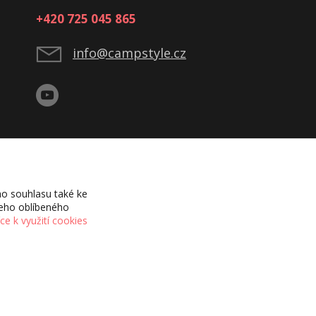
+420 725 045 865
info@campstyle.cz
o souhlasu také ke
šeho oblíbeného
íce k využití cookies