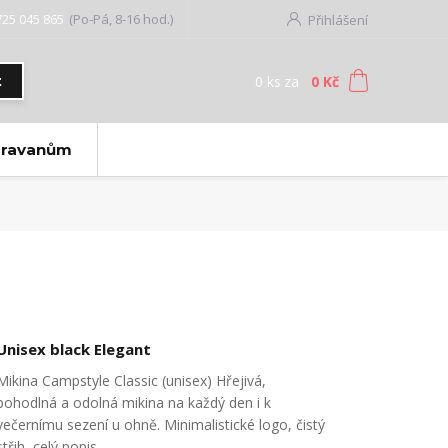
725 045 865
(Po-Pá, 8-16 hod.)
Přihlášení
0
ks
za
0 Kč
t
aravanům
Unisex black Elegant
Mikina Campstyle Classic (unisex) Hřejivá,
pohodlná a odolná mikina na každý den i k
večernímu sezení u ohně. Minimalistické logo, čistý
střih,
celý popis