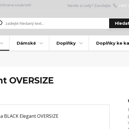
Ochrana soukromí
Nevíte si rady? Zavolejte.
+420 
Hleda
Dámské
Doplňky
Doplňky ke k
nt OVERSIZE