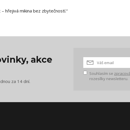
 – hřejivá mikina bez zbytečností.“
vinky, akce
Souhlasím se
zpracová
rozesílky newsletteru.
ednou za 14 dní.