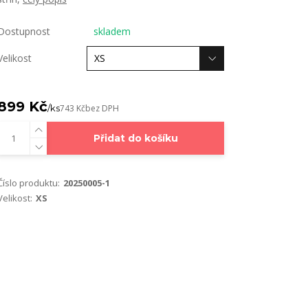
Dostupnost
skladem
Velikost
899 Kč
/
ks
743 Kč
bez DPH
Přidat do košíku
Číslo produktu:
20250005-1
Velikost:
XS