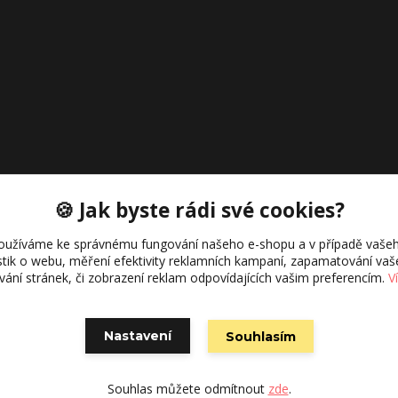
🍪 Jak byste rádi své cookies?
oužíváme ke správnému fungování našeho e-shopu a v případě vašeh
istik o webu, měření efektivity reklamních kampaní, zapamatování va
ívání stránek, či zobrazení reklam odpovídajících vašim preferencím.
V
Campstyle
Nastavení
Souhlasím
Vytvořeno na
Eshop-rychle.cz
Souhlas můžete odmítnout
zde
.