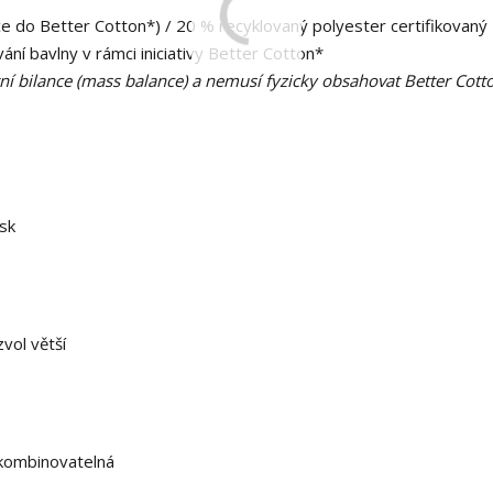
e do Better Cotton*) / 20 % recyklovaný polyester certifikovaný
ní bavlny v rámci iniciativy Better Cotton*
í bilance (mass balance) a nemusí fyzicky obsahovat Better Cott
isk
vol větší
 kombinovatelná