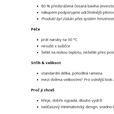
80 % předsrážená česaná bavlna (investic
nákupem podporujete udržitelnější pěstová
Produkt byl získán přes systém hmotnostn
Péče
prát naruby na 30 °C
nesušit v sušičce
žehlit na nízkou teplotu, nežehlit přes pot
Střih & velikost
standardní délka, pohodlná ramena
mezi dvěma velikostmi? Pro volnější look z
Proč ji chceš
hřeje, dobře vypadá, dlouho vydrží
nadčasový minimalistický design, snadno