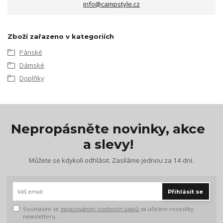
info@campstyle.cz
Zboží zařazeno v kategoriích
Pánské
Dámské
Doplňky
Nepropásněte novinky, akce
a slevy!
Můžete se kdykoli odhlásit. Zasíláme jednou za 14 dní.
Přihlásit se
Souhlasím se
zpracováním osobních údajů
za účelem rozesílky
newsletteru.