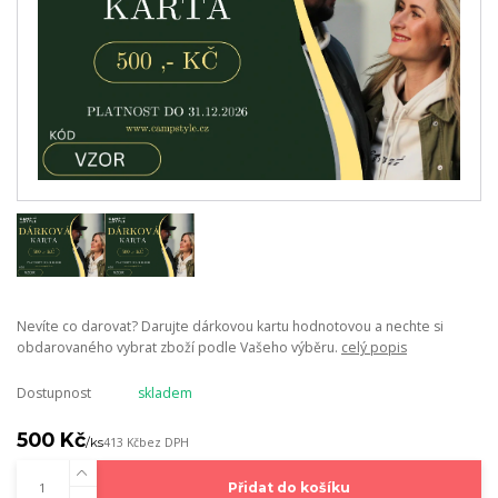
Nevíte co darovat? Darujte dárkovou kartu hodnotovou a nechte si
obdarovaného vybrat zboží podle Vašeho výběru.
celý popis
Dostupnost
skladem
500 Kč
/
ks
413 Kč
bez DPH
Přidat do košíku