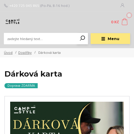
+420 725 045 865
(Po-Pá, 8-16 hod.)
0
0 Kč
Menu
Úvod
Doplňky
Dárková karta
Dárková karta
Doprava ZDARMA